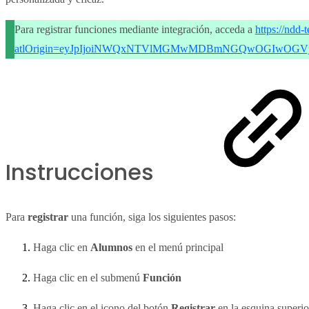
Para registrar funciones mediante integración, acceda a
https://ndd
atlOrigin=eyJpIjoiNWQxNTVlMGMwMDBmNGQwOGIwOGVjO
Instrucciones
Para
registrar
una función, siga los siguientes pasos:
Haga clic en
Alumnos
en el menú principal
Haga clic en el submenú
Función
Haga clic en el icono del botón
Registrar
en la esquina superi