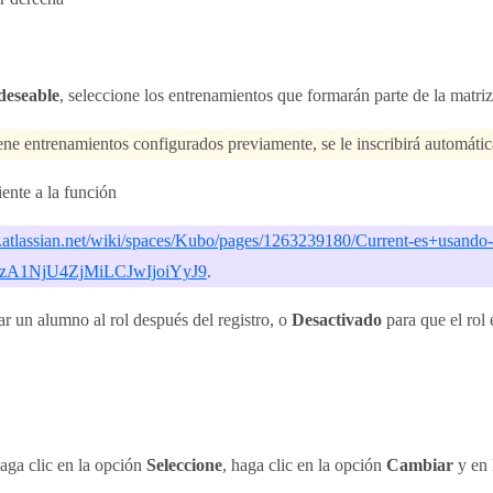
deseable
, seleccione los entrenamientos que formarán parte de la matriz 
iene entrenamientos configurados previamente, se le inscribirá automáti
ente a la función
ch.atlassian.net/wiki/spaces/Kubo/pages/1263239180/Current-es+usan
zA1NjU4ZjMiLCJwIjoiYyJ9
.
ar un alumno al rol después del registro, o
Desactivado
para que el rol
haga clic en la opción
Seleccione
, haga clic en la opción
Cambiar
y en 