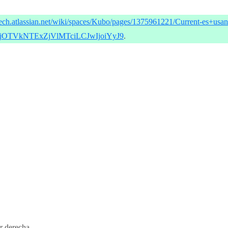
-tech.atlassian.net/wiki/spaces/Kubo/pages/1375961221/Current-es+us
TVkNTExZjVlMTciLCJwIjoiYyJ9
.
or derecha