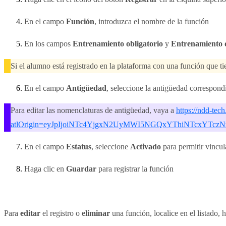
En el campo
Función
, introduzca el nombre de la función
En los campos
Entrenamiento obligatorio
y
Entrenamiento 
Si el alumno está registrado en la plataforma con una función que t
En el campo
Antigüedad
, seleccione la antigüedad correspondi
Para editar las nomenclaturas de antigüedad, vaya a
https://ndd-te
atlOrigin=eyJpIjoiNTc4YjgxN2UyMWI5NGQxYThiNTcxYTczN
En el campo
Estatus
, seleccione
Activado
para permitir vincul
Haga clic en
Guardar
para registrar la función
Para
editar
el registro o
eliminar
una función, localice en el listado, 