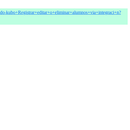
ando-kubo+Registrar+editar+o+eliminar+alumnos+via+integraci+n?