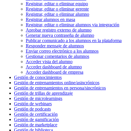
Registrar, editar o eliminar equipo
Registrar, editar o eliminar gerente
Registrar, editar o eliminar alumno
Registrar alumnos en masa
Registrar, editar o eliminar alumnos via integración
Aprobar registro externo de alumno
Generar nueva contraseña de alumno
Publicar comunicado a los alumnos en la plataforma
Responder mensaje de alumnos
Enviar correo electrónico a los alumnos
Gestionar comentarios de alumnos
Acceder vista del alumno
Acceder dashboard de alumno
Acceder dashboard de empresa
Gestión de conocimientos
Gestión de entrenamientos online/asincrónicos
Gestión de entrenamientos en persona/sincrónicos
Gestión de trillas de aprendizaje
Gestión de microlearnings
Gestión de webinars
Gestión de podcasts
Gestión de certificación
Gestión de gamificación
Gestión de marketplace
Gestión de biblioteca