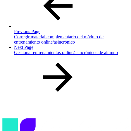
Previous Page
Corregir material complementario del módulo de
entrenamiento online/asincrónico
Next Page
Gestionar entrenamientos online/asincrónicos de alumno