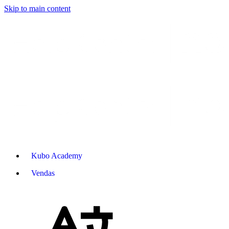
Skip to main content
Kubo Academy
Vendas