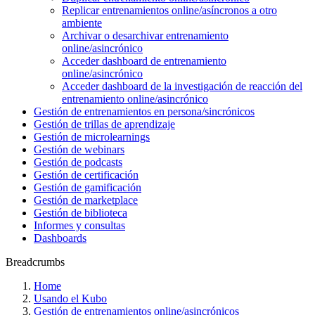
Replicar entrenamientos online/asíncronos a otro
ambiente
Archivar o desarchivar entrenamiento
online/asincrónico
Acceder dashboard de entrenamiento
online/asincrónico
Acceder dashboard de la investigación de reacción del
entrenamiento online/asincrónico
Gestión de entrenamientos en persona/sincrónicos
Gestión de trillas de aprendizaje
Gestión de microlearnings
Gestión de webinars
Gestión de podcasts
Gestión de certificación
Gestión de gamificación
Gestión de marketplace
Gestión de biblioteca
Informes y consultas
Dashboards
Breadcrumbs
Home
Usando el Kubo
Gestión de entrenamientos online/asincrónicos