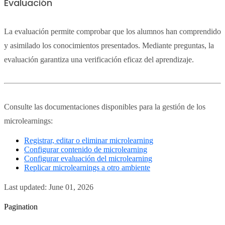
Evaluación
La evaluación permite comprobar que los alumnos han comprendido
y asimilado los conocimientos presentados. Mediante preguntas, la
evaluación garantiza una verificación eficaz del aprendizaje.
Consulte las documentaciones disponibles para la gestión de los
microlearnings:
Registrar, editar o eliminar microlearning
Configurar contenido de microlearning
Configurar evaluación del microlearning
Replicar microlearnings a otro ambiente
Last updated:
June 01, 2026
Pagination