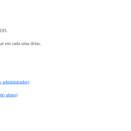
NDD.
gar em cada uma delas.
o administrador)
 do aluno)