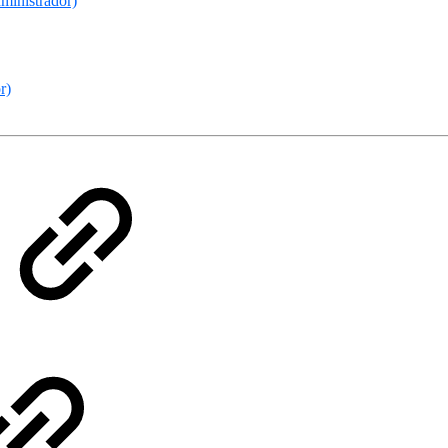
dministrador)
r)