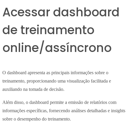
Acessar dashboard
de treinamento
online/assíncrono
O dashboard apresenta as principais informações sobre o
treinamento, proporcionando uma visualização facilitada e
auxiliando na tomada de decisão.
Além disso, o dashboard permite a emissão de relatórios com
informações específicas, fornecendo análises detalhadas e insights
sobre o desempenho do treinamento.