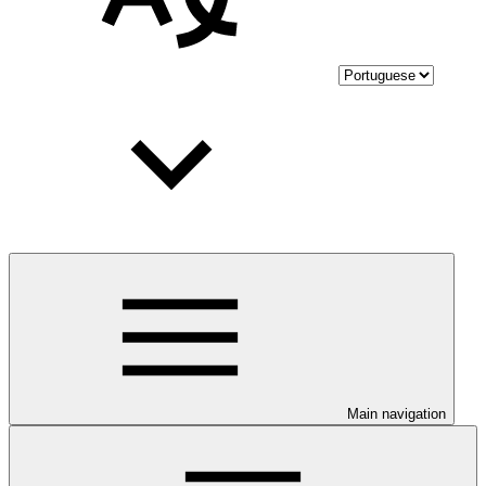
Main navigation