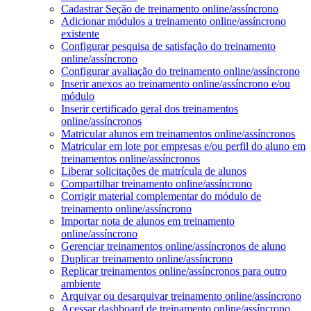
Cadastrar Seção de treinamento online/assíncrono
Adicionar módulos a treinamento online/assíncrono
existente
Configurar pesquisa de satisfação do treinamento
online/assíncrono
Configurar avaliação do treinamento online/assíncrono
Inserir anexos ao treinamento online/assíncrono e/ou
módulo
Inserir certificado geral dos treinamentos
online/assíncronos
Matricular alunos em treinamentos online/assíncronos
Matricular em lote por empresas e/ou perfil do aluno em
treinamentos online/assíncronos
Liberar solicitações de matrícula de alunos
Compartilhar treinamento online/assíncrono
Corrigir material complementar do módulo de
treinamento online/assíncrono
Importar nota de alunos em treinamento
online/assíncrono
Gerenciar treinamentos online/assíncronos de aluno
Duplicar treinamento online/assíncrono
Replicar treinamentos online/assíncronos para outro
ambiente
Arquivar ou desarquivar treinamento online/assíncrono
Acessar dashboard de treinamento online/assíncrono