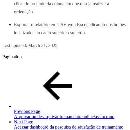
clicando no título da coluna em que deseja realizar a
ordenação.
Exportar o relatório em CSV e/ou Excel, clicando nos botões
localizados no canto superior esquerdo.
Last updated:
March 21, 2025
Pagination
Previous Page
Arquivar ou desarquivar treinamento online/assíncrono
Next Page
Acessar dashboard da pesquisa de satisfação de treinamento