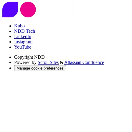
Kubo
NDD Tech
LinkedIn
Instagram
YouTube
Copyright
NDD
Powered by
Scroll Sites
&
Atlassian Confluence
Manage cookie preferences