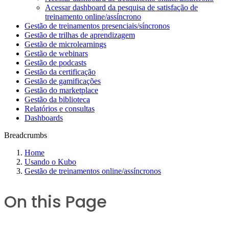
Acessar dashboard da pesquisa de satisfação de
treinamento online/assíncrono
Gestão de treinamentos presenciais/síncronos
Gestão de trilhas de aprendizagem
Gestão de microlearnings
Gestão de webinars
Gestão de podcasts
Gestão da certificação
Gestão de gamificações
Gestão do marketplace
Gestão da biblioteca
Relatórios e consultas
Dashboards
Breadcrumbs
Home
Usando o Kubo
Gestão de treinamentos online/assíncronos
On this Page