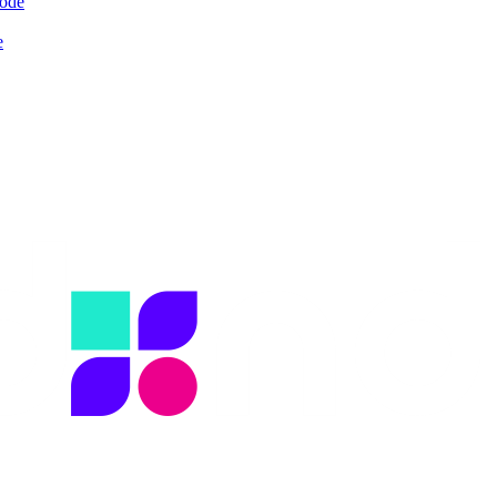
Code
e