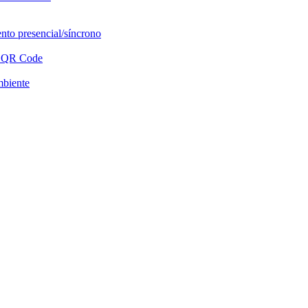
nto presencial/síncrono
ou QR Code
mbiente