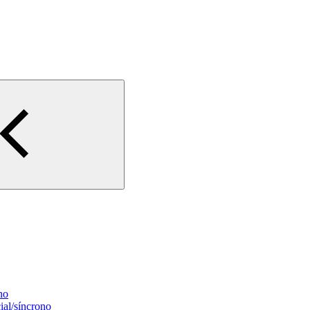
no
ial/síncrono