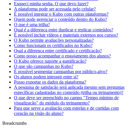
Esqueci minha senha. O que devo fazer?
A plataforma pode ser acessada pelo celular?
É possível integrar o Kubo com outras plataformas?
Quem pode gerenciar o conteúdo dentro do Kubo?
O que é uma trilha?
Qual é a diferença entre duplicar e replicar conteúdos?
É possível incluir vídeos e materiais externos nos cursos?
O Kubo permite avaliações personalizadas?
Como funcionam os certificados no Kubo?
Qual a diferença entre certificado e certificação?
Como posso acompanhar o engajamento dos alunos?
O Kubo oferece suporte a gamificação?
O que são campanhas no Kubo?
É possível segmentar campanhas por público-alvo?
Os alunos podem interagir entre si?
Posso exportar os dados da plataforma?
A pesquisa de satisfação será aplicada mesmo sem perguntas
específicas cadastradas no conteúdo (trilha ou treinamento)?
O que deve ser preenchido no campo "Tempo mínimo de
visualização" do módulo do treinamento?
Para que serve a avaliação com estrelas e de curtidas com
coração na visão do aluno?
Breadcrumbs