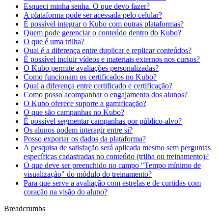
Esqueci minha senha. O que devo fazer?
A plataforma pode ser acessada pelo celular?
É possível integrar o Kubo com outras plataformas?
Quem pode gerenciar o conteúdo dentro do Kubo?
O que é uma trilha?
Qual é a diferença entre duplicar e replicar conteúdos?
É possível incluir vídeos e materiais externos nos cursos?
O Kubo permite avaliações personalizadas?
Como funcionam os certificados no Kubo?
Qual a diferença entre certificado e certificação?
Como posso acompanhar o engajamento dos alunos?
O Kubo oferece suporte a gamificação?
O que são campanhas no Kubo?
É possível segmentar campanhas por público-alvo?
Os alunos podem interagir entre si?
Posso exportar os dados da plataforma?
A pesquisa de satisfação será aplicada mesmo sem perguntas
específicas cadastradas no conteúdo (trilha ou treinamento)?
O que deve ser preenchido no campo "Tempo mínimo de
visualização" do módulo do treinamento?
Para que serve a avaliação com estrelas e de curtidas com
coração na visão do aluno?
Breadcrumbs