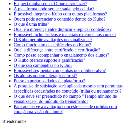
Esqueci minha senha. O que devo fazer?
A plataforma pode ser acessada pelo celular?
É possível integrar o Kubo com outras plataformas?
Quem pode gerenciar o conteúdo dentro do Kubo?
O que é uma trilha?
Qual é a diferença entre duplicar e replicar conteúdos?
É possível incluir vídeos e materiais externos nos cursos?
O Kubo permite avaliações personalizadas?
Como funcionam os certificados no Kubo?
Qual a diferença entre certificado e certificação?
Como posso acompanhar o engajamento dos alunos?
O Kubo oferece suporte a gamificação?
O que são campanhas no Kubo?
É possível segmentar campanhas por público-alvo?
Os alunos podem interagir entre si?
Posso exportar os dados da plataforma?
A pesquisa de satisfação será aplicada mesmo sem perguntas
específicas cadastradas no conteúdo (trilha ou treinamento)?
O que deve ser preenchido no campo "Tempo mínimo de
visualização" do módulo do treinamento?
Para que serve a avaliação com estrelas e de curtidas com
coração na visão do aluno?
Breadcrumbs