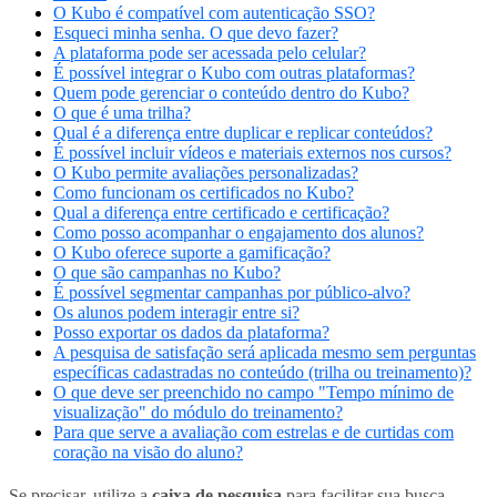
O Kubo é compatível com autenticação SSO?
Esqueci minha senha. O que devo fazer?
A plataforma pode ser acessada pelo celular?
É possível integrar o Kubo com outras plataformas?
Quem pode gerenciar o conteúdo dentro do Kubo?
O que é uma trilha?
Qual é a diferença entre duplicar e replicar conteúdos?
É possível incluir vídeos e materiais externos nos cursos?
O Kubo permite avaliações personalizadas?
Como funcionam os certificados no Kubo?
Qual a diferença entre certificado e certificação?
Como posso acompanhar o engajamento dos alunos?
O Kubo oferece suporte a gamificação?
O que são campanhas no Kubo?
É possível segmentar campanhas por público-alvo?
Os alunos podem interagir entre si?
Posso exportar os dados da plataforma?
A pesquisa de satisfação será aplicada mesmo sem perguntas
específicas cadastradas no conteúdo (trilha ou treinamento)?
O que deve ser preenchido no campo "Tempo mínimo de
visualização" do módulo do treinamento?
Para que serve a avaliação com estrelas e de curtidas com
coração na visão do aluno?
Se precisar, utilize a
caixa de pesquisa
para facilitar sua busca.